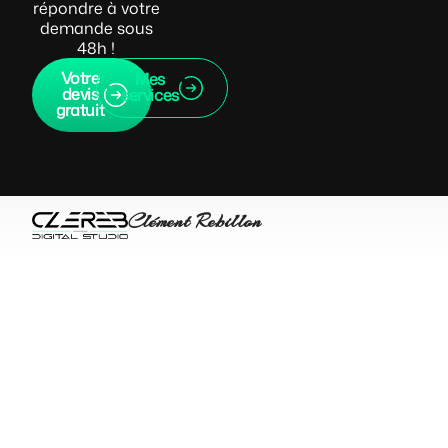
répondre à votre
demande sous
48h !
Votre
Mes
devis
services
gratuit
Clément Rebillon