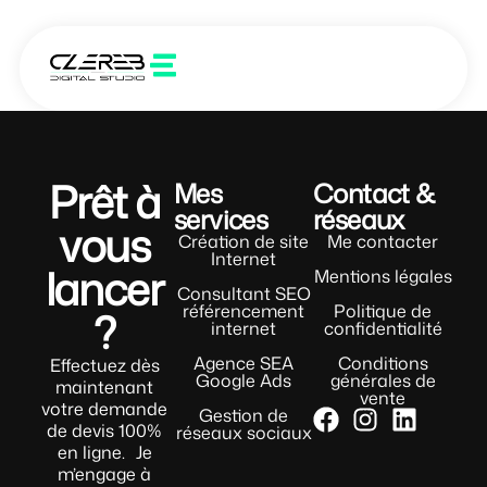
Prêt à
Mes
Contact &
services
réseaux
vous
Création de site
Me contacter
Internet
lancer
Mentions légales
Consultant SEO
référencement
Politique de
?
internet
confidentialité
Agence SEA
Conditions
Effectuez dès
Google Ads
générales de
maintenant
vente
votre demande
Gestion de
de devis 100%
réseaux sociaux
en ligne. Je
m’engage à