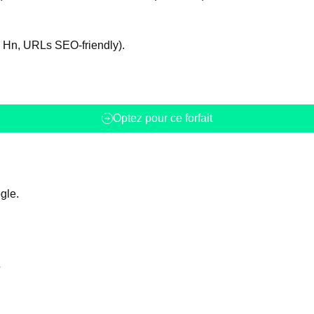
, Hn, URLs SEO-friendly).
Optez pour ce forfait
gle.
s