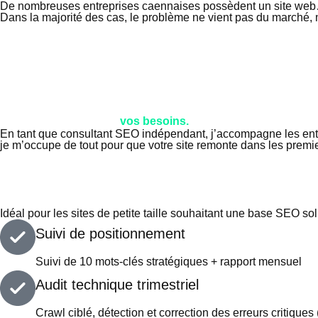
De nombreuses entreprises caennaises possèdent un site web… 
Dans la majorité des cas, le problème ne vient pas du marché, 
Mes forfaits
Des forfaits adaptés à
vos besoins.
En tant que consultant SEO indépendant, j’accompagne les entrepr
je m’occupe de tout pour que votre site remonte dans les premie
SEO Essentiel
A partir de
390€ / mois
Engagement 3 mois minimum.
Idéal pour les sites de petite taille souhaitant une base SEO sol
Suivi de positionnement
Suivi de 10 mots-clés stratégiques + rapport mensuel
Audit technique trimestriel
Crawl ciblé, détection et correction des erreurs critique