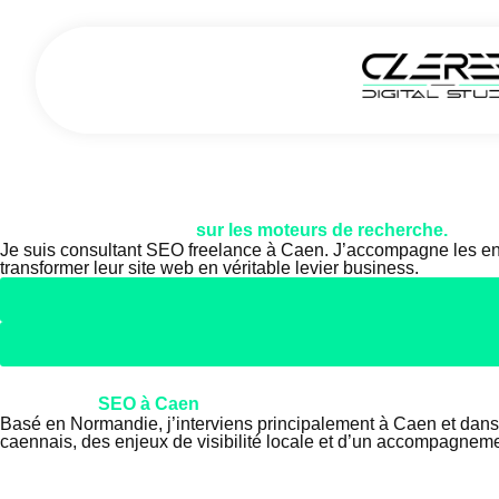
Consultant SEO à Caen
Boostez votre visibilité
sur les moteurs de recherche.
Je suis consultant SEO freelance à Caen. J’accompagne les entre
transformer leur site web en véritable levier business.
Consultant
SEO à Caen
, proche de votre réalité de terrain.
Basé en Normandie, j’interviens principalement à Caen et dans
caennais, des enjeux de visibilité locale et d’un accompagnemen
Pourquoi votre site manque de visibilité sur les moteurs d